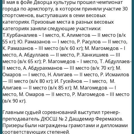
8 мая в фойе Дворца культуры прошел чемпионат
города по армспорту, в котором приняли участие 30
спортсменов, выступавших в семи весовых
категориях. Призовые места в разных весовых
категориях заняли следующие участники:
Т.Курбаналиев – I место, К. Алиметов — II место (в/к
55 кг); Ю. Рамазанов — I место, Р. Расулов — II место,
К. Рамазанов – III место (в/к 60 кг); М. Магомедов – I
место, А. Абдуллаев — II место, Р. Ханкишиев — III
место (в/к 65 кг); Р. Магомедов – I место, Т. Абдуллаев-
II место, А. Абдурахманов — III место (в/к 70 кг); М.
Омаров — I место, Н. Алигаев — II место, Р. Исмаилов
— III место (в/к 80 кг); И. Гусейнов — I место, М.
Алигаев — II место (в/к 85 кг); М. Магомедов — I
место, М. Омаров — II место, Р. Магомедов – III место
(в/к 90 кг).
Главным судьей соревнований выступил тренер-
преподаватель ДЮСШ № 2 Дашдемир Феремазов.
Призеры были награждены грамотами и дипломами
соответствующих степеней.