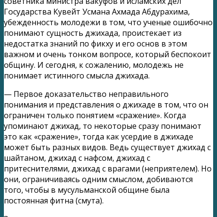
советника министра вакуфов и исламских дел
Государства Кувейт Усмана Ахмада Абдурахима,
убежденность молодежи в том, что ученые ошибочно
понимают сущность джихада, проистекает из
недостатка знаний по фикху и его основ в этом
важном и очень тонком вопросе, который беспокоит
общину. И сегодня, к сожалению, молодежь не
понимает истинного смысла джихада.
— Первое доказательство неправильного
понимания и представления о джихаде в том, что он
ограничен только понятием «сражение». Когда
упоминают джихад, то некоторые сразу понимают
это как «сражение», тогда как усердие в джихаде
может быть разных видов. Ведь существует джихад с
шайтаном, джихад с нафсом, джихад с
притеснителями, джихад с врагами (неприятелем). Но
они, ограничиваясь одним смыслом, добиваются
того, чтобы в мусульманской общине была
постоянная фитна (смута).