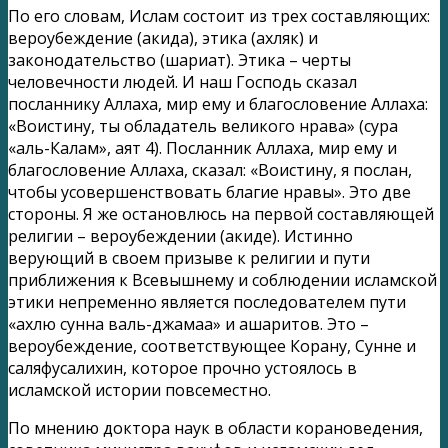
По его словам, Ислам состоит из трех составляющих:
вероубеждение (акида), этика (ахляк) и
законодательство (шариат). Этика – черты
человечности людей. И наш Господь сказал
посланнику Аллаха, мир ему и благословение Аллаха:
«Воистину, ты обладатель великого нрава» (сура
«аль-Калам», аят 4). Посланник Аллаха, мир ему и
благословение Аллаха, сказал: «Воистину, я послан,
чтобы усовершенствовать благие нравы». Это две
стороны. Я же остановлюсь на первой составляющей
религии – вероубеждении (акиде). Истинно
верующий в своем призыве к религии и пути
приближения к Всевышнему и соблюдении исламской
этики непременно является последователем пути
«ахлю сунна валь-джамаа» и ашаритов. Это –
вероубеждение, соответствующее Корану, Сунне и
саляфусалихин, которое прочно устоялось в
исламской истории повсеместно.
По мнению доктора наук в области корановедения,