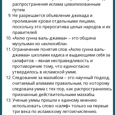
распространения ислама цивилизованным
путем.
Не разрешается объявление джихада и
проливание крови отдельными лицами,
поскольку это прерогатива целых народов и их
правителей.
«Ахлю сунна валь-джамаа» – это община
мусульман из «ахлюкибла».
Ограничение понятия слов «Ахлю сунна валь-
джамаа» школами хадиса и выдающими себя за
салафитов – явная несправедливость и
противоречие тому, что единогласно
утвердилось в исламской умме.
Следование за мазхабом – это научный подход,
считаемый алимами правильным, по которому
следовала умма с тех пор, как распространились
признанные действительными мазхабы.
Ученые уммы пришли к единому мнению
использовать слово «саляф» только на первые
три века по исламскому летоисчислению.