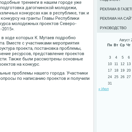
 подобные тренинги в нашем городе уже
 подготовка дагогнинской молодежи,
РЕКЛАМА В ГАЗЕТ
зличных конкурсах как в республике, так и
к конкурсу на гранты Главы Республики
РЕКЛАМА НА САЙ
нкурса молодежных проектов Северо-
РУКОВОДСТВО
-2015».
 в ходе которых К. Мутаев подробно
Август 
та. Вместе с участниками мероприятия
Пн
Вт
Ср
Чт
уктура проекта, постановка проблемы,
чение ресурсов, представление проектов
3
4
5
6
ости. Также были рассмотрены основные
оектов на конкурс.
10
11
12
13
17
18
19
20
льные проблемы нашего города. Участники
24
25
26
27
вопросы по написанию проектов и получили
31
« Июл