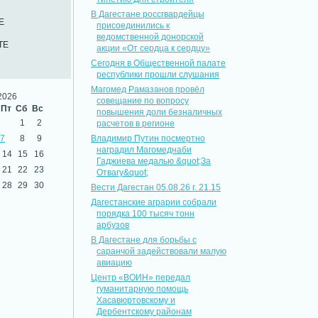
В Дагестане россгвардейцы
Е
присоединились к
ведомственной донорской
ТЕ
акции «От сердца к сердцу»
Сегодня в Общественной палате
республики прошли слушания
Магомед Рамазанов провёл
2026
совещание по вопросу
Пт
Сб
Вс
повышения доли безналичных
1
2
расчетов в регионе
7
8
9
Владимир Путин посмертно
наградил Магомеднаби
14
15
16
Гаджиева медалью &quot;За
21
22
23
Отвагу&quot;
28
29
30
Вести Дагестан 05.08.26 г. 21.15
Дагестанские аграрии собрали
порядка 100 тысяч тонн
арбузов
В Дагестане для борьбы с
саранчой задействовали малую
авиацию
Центр «ВОИН» передал
гуманитарную помощь
Хасавюртовскому и
Дербентскому районам