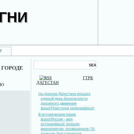
ОГНИ
Т
 ГОРОДЕ
ГТРК
ДАГЕСТАН
НЮ
На дорогах Дагестана прошел
единый день безопасности
дорожного движения
&quot;Пристегни ребенка&quot;
В историческом парке
&quot;Россия - моя
история&quot; прошло
мероприятие, посвященное 70-
тилетию Дня строителя