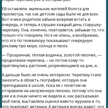
Ей оставляли маленьких жителей болота для
присмотра, так как детские сады были не для всех.
Вот и мои родители забыли вовремя встать в
очередь, и теперь я слушаю каждый день старушку-
черепаху. Она, конечно, повторяется, забывая то, что
только что говорила. Но я не злюсь, а воображаю,
что это по телевизору показывают очередную
рекламу про море, солнце и песок.
— Прозрачная, тёплая водичка, золотой песочек, —
продолжала черепаха, – но потом кому-то
приглянулись растения, укореняющиеся на дне, и…
А дальше было не очень интересно. Черепаху стало
заносить в область географии, которую она
преподавала в школе, пока её с почётом не
отправили на заслуженную пенсию, потому что она
уже и в очках ничего не видела и, как рассказывал
мой папа, выставляла оценки вместо журнала в то,
что подложат детишки. А детишки всегда знают, что