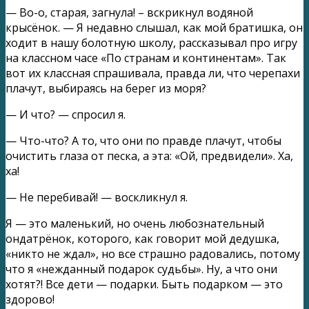
— Во-о, старая, загнула! – вскрикнул водяной
крысёнок. — Я недавно слышал, как мой братишка, он
ходит в нашу болотную школу, рассказывал про игру
на классном часе «По странам и континентам». Так
вот их классная спрашивала, правда ли, что черепахи
плачут, выбираясь на берег из моря?
— И что? — спросил я.
— Что-что? А то, что они по правде плачут, чтобы
очистить глаза от песка, а эта: «Ой, предвидели». Ха,
ха!
— Не перебивай! — воскликнул я.
Я — это маленький, но очень любознательный
ондатрёнок, которого, как говорит мой дедушка,
«никто не ждал», но все страшно радовались, потому
что я «нежданный подарок судьбы». Ну, а что они
хотят?! Все дети — подарки. Быть подарком — это
здорово!