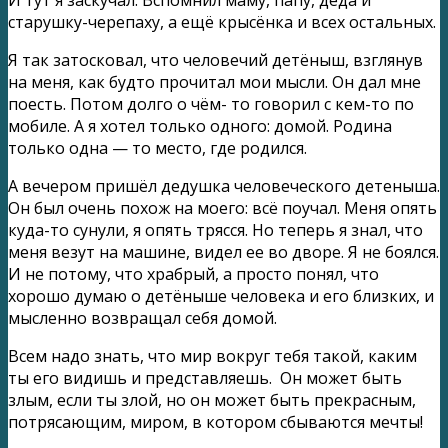
И тут я заскучал. Вспомнил маму, папу, деда и
старушку-черепаху, а ещё крысёнка и всех остальных.
Я так затосковал, что человечий детёныш, взглянув
на меня, как будто прочитал мои мысли. Он дал мне
поесть. Потом долго о чём- то говорил с кем-то по
мобиле. А я хотел только одного: домой. Родина
только одна — то место, где родился.
А вечером пришёл дедушка человеческого детеныша.
Он был очень похож на моего: всё поучал. Меня опять
куда-то сунули, я опять трясся. Но теперь я знал, что
меня везут на машине, видел ее во дворе. Я не боялся.
И не потому, что храбрый, а просто понял, что
хорошо думаю о детёныше человека и его близких, и
мысленно возвращал себя домой.
Всем надо знать, что мир вокруг тебя такой, каким
ты его видишь и представляешь. Он может быть
злым, если ты злой, но он может быть прекрасным,
потрясающим, миром, в котором сбываются мечты!