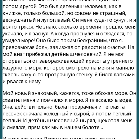
потом другой. Это был детёныш человека, как в
книжке, только большой, но совсем не страшный,
веснушчатый и лупоглазый. Он меня куда-то сунул, и я
долго трясся. Не знаю, сколько времени прошло, меня
укачало, и я заснул. А когда проснулся и огляделся, то
увидел море! Оно было таким бескрайним, что я,
превозмогая боль, завизжал от радости и счастья. На
мой визг прибежал детёныш человечий. Я не мог
оторваться от завораживающей красоты утреннего
лазурного моря, которое смотрело на меня и манило
сквозь какую-то прозрачную стенку. Я бился лапками
и рвался к нему.
Мой новый знакомый, кажется, тоже обожал море. Он
схватил меня и помчался к морю. Я плескался в воде.
Она, действительно, была прозрачная и тёплая, а
песочек сначала холодный и сырой, а потом тёплый-
тёплый. И детёныш человечий нырял, щекотал меня
и смеялся, прям как мы в нашем болоте…