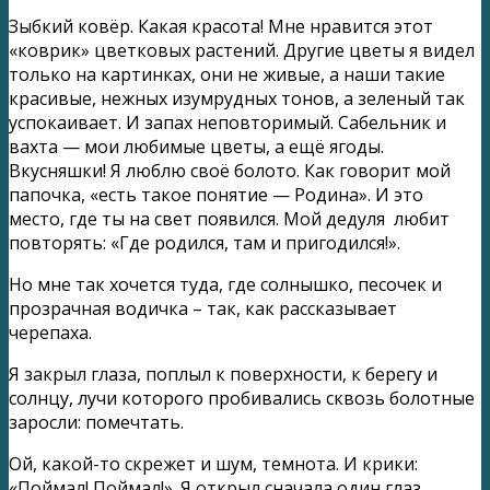
Зыбкий ковёр. Какая красота! Мне нравится этот
«коврик» цветковых растений. Другие цветы я видел
только на картинках, они не живые, а наши такие
красивые, нежных изумрудных тонов, а зеленый так
успокаивает. И запах неповторимый. Сабельник и
вахта — мои любимые цветы, а ещё ягоды.
Вкусняшки! Я люблю своё болото. Как говорит мой
папочка, «есть такое понятие — Родина». И это
место, где ты на свет появился. Мой дедуля любит
повторять: «Где родился, там и пригодился!».
Но мне так хочется туда, где солнышко, песочек и
прозрачная водичка – так, как рассказывает
черепаха.
Я закрыл глаза, поплыл к поверхности, к берегу и
солнцу, лучи которого пробивались сквозь болотные
заросли: помечтать.
Ой, какой-то скрежет и шум, темнота. И крики:
«Поймал! Поймал!». Я открыл сначала один глаз,