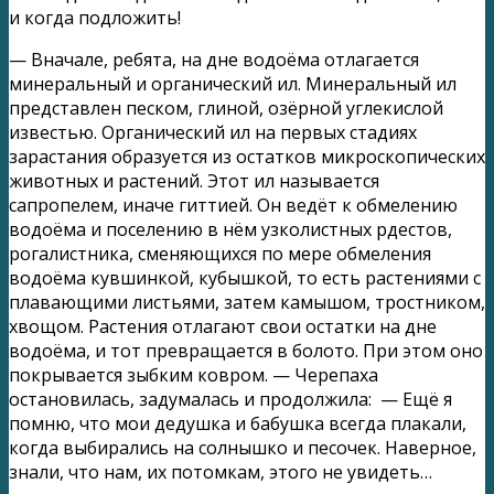
и когда подложить!
— Вначале, ребята, на дне водоёма отлагается
минеральный и органический ил. Минеральный ил
представлен песком, глиной, озёрной углекислой
известью. Органический ил на первых стадиях
зарастания образуется из остатков микроскопических
животных и растений. Этот ил называется
сапропелем, иначе гиттией. Он ведёт к обмелению
водоёма и поселению в нём узколистных рдестов,
рогалистника, сменяющихся по мере обмеления
водоёма кувшинкой, кубышкой, то есть растениями с
плавающими листьями, затем камышом, тростником,
хвощом. Растения отлагают свои остатки на дне
водоёма, и тот превращается в болото. При этом оно
покрывается зыбким ковром. — Черепаха
остановилась, задумалась и продолжила: — Ещё я
помню, что мои дедушка и бабушка всегда плакали,
когда выбирались на солнышко и песочек. Наверное,
знали, что нам, их потомкам, этого не увидеть…