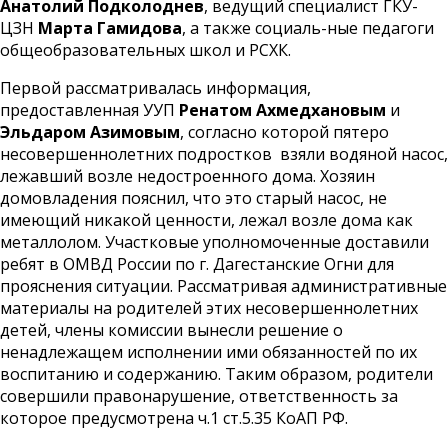
Анатолий Подколоднев
, ведущий специалист ГКУ-
ЦЗН
Марта Гамидова
, а также социаль-ные педагоги
общеобразовательных школ и РСХК.
Первой рассматривалась информация,
предоставленная УУП
Ренатом Ахмедхановым
и
Эльдаром Азимовым
, согласно которой пятеро
несовершеннолетних подростков взяли водяной насос,
лежавший возле недостроенного дома. Хозяин
домовладения пояснил, что это старый насос, не
имеющий никакой ценности, лежал возле дома как
металлолом. Участковые уполномоченные доставили
ребят в ОМВД России по г. Дагестанские Огни для
прояснения ситуации. Рассматривая административные
материалы на родителей этих несовершеннолетних
детей, члены комиссии вынесли решение о
ненадлежащем исполнении ими обязанностей по их
воспитанию и содержанию. Таким образом, родители
совершили правонарушение, ответственность за
которое предусмотрена ч.1 ст.5.35 КоАП РФ.