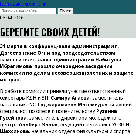
Газета Дагестанские Огни
08.04.2016
БЕРЕГИТЕ СВОИХ ДЕТЕЙ!
31 марта в конференц-зале администрации г.
Дагестанские Огни под председательством
заместителя главы администрации Набигулы
Ибрагимова прошло очередное заседание
комиссии по делам несовершеннолетних и защите
их прав.
В работе комиссии приняли участие ответственный
секретарь КДН и ЗП
Самира Агаева,
заместитель
начальника УО
Гаджирамазан Магомедов
, ведущий
специалист по опеке и попечительству
Рузанна
Гусейнова,
заместитель директора молодёжного
центра
Альберт Залов
, ведущий специалист УСЗН
Н.
Шахсинова
, начальник отдела физкультуры и спорта