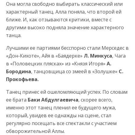
Она могла свободно выбирать классический или
характерный танец. Алла поняла, что второй ей
ближе. И, как отзываются критики, вместе с
другими высоко подняла значение характерного
танца.
Лучшими ее партиями бесспорно стали Мерседес в
«Дон-Кихоте», Айя в «Баядерке»
Л. Минкуса
, Чага
в «Половецких плясках» из «Князя Игоря»
А.
Бородина
, танцовщица со змеей в «Золушке»
С.
Прокофьева.
Танец принес ей ошеломляющий успех. По словам
ее брата
Баки Абдулгаевича
, скорее всего,
именно этот танец пленил ее будущего мужа,
который, увидев ее однажды на сцене, стал
регулярно посещать все спектакли с участием
обворожительной Аллы.